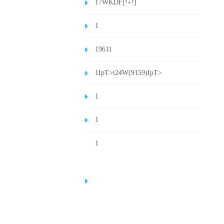
1
7WKDF[!+!]
1
1
9611
1
IpT>t24W(9159)
IpT>
1
1
1