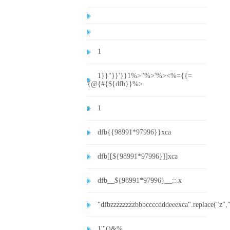
1
1}}"}}'}}1%>"%>'%><%={{=
{@{#{${dfb}}%>
1
dfb{{98991*97996}}xca
dfb[[${98991*97996}]]xca
dfb__${98991*97996}__::.x
"dfbzzzzzzzzbbbccccdddeeexca".replace("z",
1'"()&%