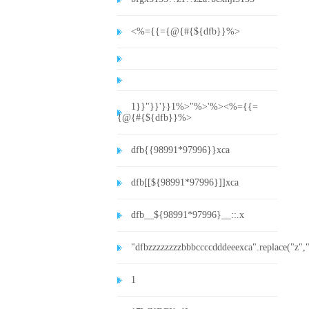
<%={{={@{#{${dfb}}%>
1}}"}}'}}1%>"%>'%><%={{=
{@{#{${dfb}}%>
dfb{{98991*97996}}xca
dfb[[${98991*97996}]]xca
dfb__${98991*97996}__::.x
"dfbzzzzzzzzbbbccccdddeeexca".replace("z",
1