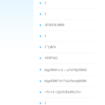
1
1
1E5E63LMN0
1
1'"()&%
19397422
bfg10943＜s1﹥s2?s3?hjl10943
bfgx8306??z1??z2a?bcxhjl8306
<%={{={@{#{${dfb}}%>
1