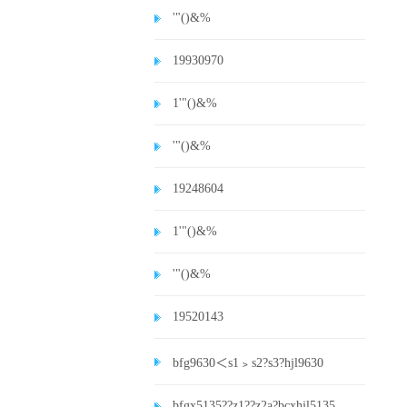
'"()&%
19930970
1'"()&%
'"()&%
19248604
1'"()&%
'"()&%
19520143
bfg9630＜s1﹥s2?s3?hjl9630
bfgx5135??z1??z2a?bcxhjl5135