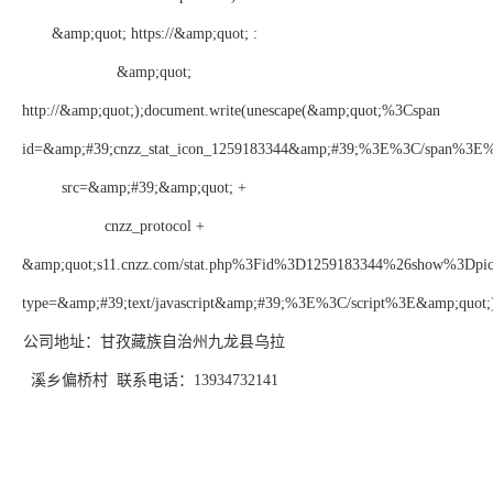
&amp;quot; https://&amp;quot; :
&amp;quot;
http://&amp;quot;);document.write(unescape(&amp;quot;%3Cspan
id=&amp;#39;cnzz_stat_icon_1259183344&amp;#39;%3E%3C/span%3E%
src=&amp;#39;&amp;quot; +
cnzz_protocol +
&amp;quot;s11.cnzz.com/stat.php%3Fid%3D1259183344%26show%3Dpi
type=&amp;#39;text/javascript&amp;#39;%3E%3C/script%3E&amp;quot;))
公司地址：甘孜藏族自治州九龙县乌拉
溪乡偏桥村 联系电话：13934732141