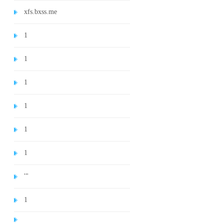
xfs.bxss.me
1
1
1
1
1
1
'"
1