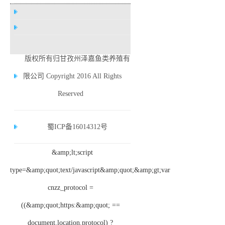
版权所有归甘孜州泽嘉鱼类养殖有
限公司 Copyright 2016 All Rights
Reserved
蜀ICP备16014312号
&amp;lt;script
type=&amp;quot;text/javascript&amp;quot;&amp;gt;var
cnzz_protocol =
((&amp;quot;https:&amp;quot; ==
document.location.protocol) ?